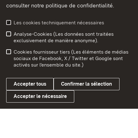
consulter notre politique de confidentialité.
Aperçu des thèmes
Les cookies techniquement nécessaires
Analyse-Cookies (Les données sont traitées
Débu
exclusivement de manière anonyme).
Mentions légales
Contact
Cookies fournisseur tiers (Les éléments de médias
Conseils d'utilisation
Confidentialité
sociaux de Facebook, X / Twitter et Google sont
activés sur l'ensemble du site.)
Cookies
Accepter tous
Confirmer la sélection
Accepter le nécessaire
Link zum Landesportal