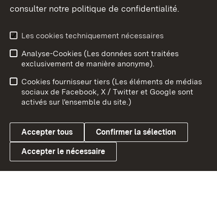
consulter notre politique de confidentialité.
Aperçu des thèmes
Les cookies techniquement nécessaires
Analyse-Cookies (Les données sont traitées
Débu
exclusivement de manière anonyme).
Mentions légales
Contact
Cookies fournisseur tiers (Les éléments de médias
Conseils d'utilisation
Confidentialité
sociaux de Facebook, X / Twitter et Google sont
activés sur l'ensemble du site.)
Cookies
Accepter tous
Confirmer la sélection
Accepter le nécessaire
Link zum Landesportal