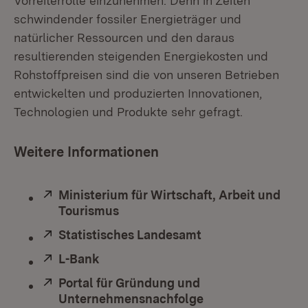
Vorreiterrolle einzunehmen. Denn in Zeiten
schwindender fossiler Energieträger und
natürlicher Ressourcen und den daraus
resultierenden steigenden Energiekosten und
Rohstoffpreisen sind die von unseren Betrieben
entwickelten und produzierten Innovationen,
Technologien und Produkte sehr gefragt.
Weitere Informationen
Extern:
Ministerium für Wirtschaft, Arbeit und
Tourismus
(Öffnet in neuem Fenster)
Extern:
Statistisches Landesamt
(Öffnet in neuem 
Extern:
L-Bank
(Öffnet in neuem Fenster)
Extern:
Portal für Gründung und
Unternehmensnachfolge
(Öffnet in neuem 