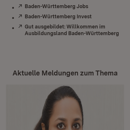
Extern:
Baden-Württemberg Jobs
(Öffnet in neuem
Extern:
Baden-Württemberg Invest
(Öffnet in neue
Extern:
Gut ausgebildet: Willkommen im
Ausbildungsland Baden-Württemberg
(Öff
Aktuelle Meldungen zum Thema