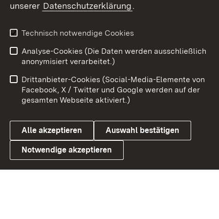
unserer
Datenschutzerklärung
.
X / Twitter
Youtube
Technisch notwendige Cookies
Analyse-Cookies (Die Daten werden ausschließlich
Zum 
anonymisiert verarbeitet.)
Impressum
Kontakt
Drittanbieter-Cookies (Social-Media-Elemente von
Benutzungshinweise
Barrierefreiheit
Facebook, X / Twitter und Google werden auf der
gesamten Webseite aktiviert.)
Datenschutz
Cookies
Alle akzeptieren
Auswahl bestätigen
Notwendige akzeptieren
Link zum Landesportal