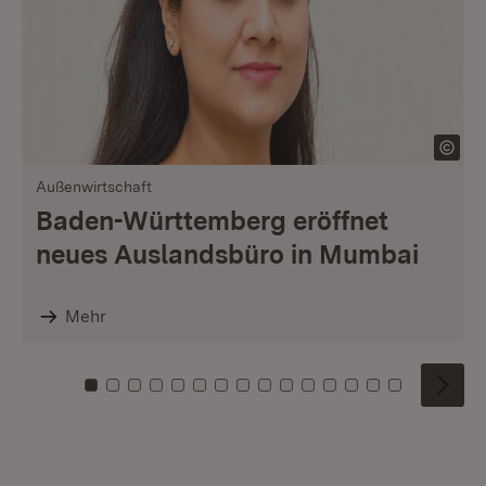
Außenwirtschaft
Baden-Württemberg eröffnet
neues Auslandsbüro in Mumbai
Mehr
Zu Kachel: 0
Zu Kachel: 1
Zu Kachel: 2
Zu Kachel: 3
Zu Kachel: 4
Zu Kachel: 5
Zu Kachel: 6
Zu Kachel: 7
Zu Kachel: 8
Zu Kachel: 9
Zu Kachel: 10
Zu Kachel: 11
Zu Kachel: 12
Zu Kachel: 1
Zu Kachel