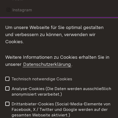
Instagram
LinkedIn
Um unsere Webseite für Sie optimal gestalten
Mastodon
und verbessern zu können, verwenden wir
Cookies.
Messenger
Social Wall
Weitere Informationen zu Cookies erhalten Sie in
unserer
Datenschutzerklärung
.
X / Twitter
Youtube
Technisch notwendige Cookies
Analyse-Cookies (Die Daten werden ausschließlich
Zum 
anonymisiert verarbeitet.)
Impressum
Kontakt
Drittanbieter-Cookies (Social-Media-Elemente von
Benutzungshinweise
Barrierefreiheit
Facebook, X / Twitter und Google werden auf der
gesamten Webseite aktiviert.)
Datenschutz
Cookies