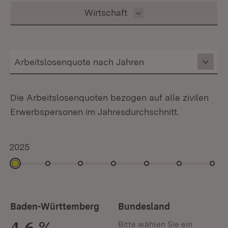
Inhalt auswählen
Wirtschaft
Die Arbeitslosenquoten bezogen auf alle zivilen
Erwerbspersonen im Jahresdurchschnitt.
2025
2025
2024
2023
2022
2021
2020
2019
Baden-Württemberg
Bundesland
4,6 %
Bitte wählen Sie ein