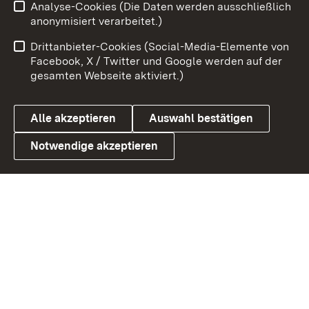
Analyse-Cookies (Die Daten werden ausschließlich
Zum 
anonymisiert verarbeitet.)
Impressum
Kontakt
Drittanbieter-Cookies (Social-Media-Elemente von
Benutzungshinweise
Barrierefreiheit
Facebook, X / Twitter und Google werden auf der
gesamten Webseite aktiviert.)
Datenschutz
Cookies
Alle akzeptieren
Auswahl bestätigen
Notwendige akzeptieren
Link zum Landesportal