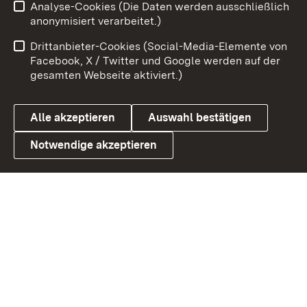
Analyse-Cookies (Die Daten werden ausschließlich
Zum 
anonymisiert verarbeitet.)
Impressum
Kontakt
Drittanbieter-Cookies (Social-Media-Elemente von
Benutzungshinweise
Barrierefreiheit
Facebook, X / Twitter und Google werden auf der
gesamten Webseite aktiviert.)
Datenschutz
Cookies
Alle akzeptieren
Auswahl bestätigen
Notwendige akzeptieren
Link zum Landesportal