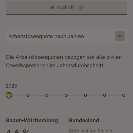
Inhalt auswählen
Wirtschaft
Die Arbeitslosenquoten bezogen auf alle zivilen
Erwerbspersonen im Jahresdurchschnitt.
2025
2025
2024
2023
2022
2021
2020
2019
Baden-Württemberg
Bundesland
4,6 %
Bitte wählen Sie ein