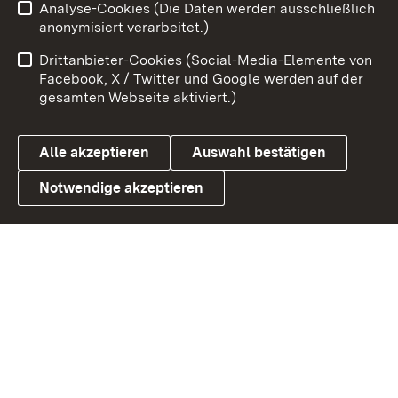
Analyse-Cookies (Die Daten werden ausschließlich
Zum 
anonymisiert verarbeitet.)
Impressum
Kontakt
Drittanbieter-Cookies (Social-Media-Elemente von
Benutzungshinweise
Barrierefreiheit
Facebook, X / Twitter und Google werden auf der
gesamten Webseite aktiviert.)
Datenschutz
Cookies
Alle akzeptieren
Auswahl bestätigen
Notwendige akzeptieren
Link zum Landesportal