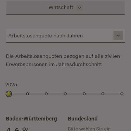
Inhalt auswählen
Wirtschaft
Die Arbeitslosenquoten bezogen auf alle zivilen
Erwerbspersonen im Jahresdurchschnitt.
2025
2025
2024
2023
2022
2021
2020
2019
Baden-Württemberg
Bundesland
4,6 %
Bitte wählen Sie ein