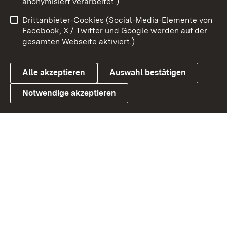
anonymisiert verarbeitet.)
Impressum
Kontakt
Drittanbieter-Cookies (Social-Media-Elemente von
Benutzungshinweise
Barrierefreiheit
Facebook, X / Twitter und Google werden auf der
gesamten Webseite aktiviert.)
Datenschutz
Cookies
Alle akzeptieren
Auswahl bestätigen
Notwendige akzeptieren
Link zum Landesportal