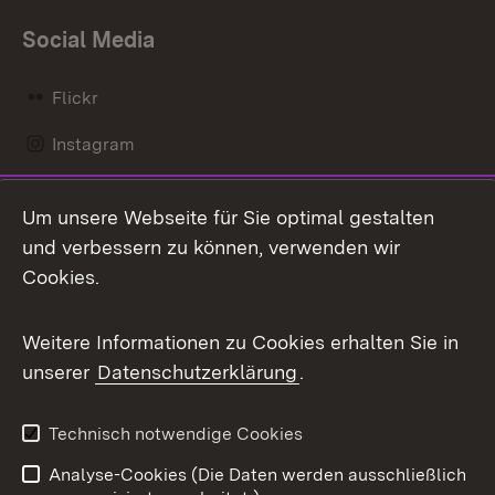
Social Media
Flickr
Instagram
LinkedIn
Um unsere Webseite für Sie optimal gestalten
Mastodon
und verbessern zu können, verwenden wir
Cookies.
Messenger
Social Wall
Weitere Informationen zu Cookies erhalten Sie in
unserer
Datenschutzerklärung
.
X / Twitter
Youtube
Technisch notwendige Cookies
Analyse-Cookies (Die Daten werden ausschließlich
Zum 