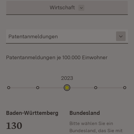
Inhalt auswählen
Wirtschaft
Patentanmeldungen je 100.000 Einwohner
2023
2025
2024
2023
2022
2021
Baden-Württemberg
Bundesland
130
Bitte wählen Sie ein
Bundesland, das Sie mit