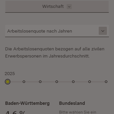
Inhalt auswählen
Wirtschaft
Die Arbeitslosenquoten bezogen auf alle zivilen
Erwerbspersonen im Jahresdurchschnitt.
2025
2025
2024
2023
2022
2021
2020
2019
Baden-Württemberg
Bundesland
4,6 %
Bitte wählen Sie ein