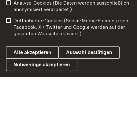
Analyse-Cookies (Die Daten werden ausschließlich
Zum 
anonymisiert verarbeitet.)
Impressum
Kontakt
Drittanbieter-Cookies (Social-Media-Elemente von
Benutzungshinweise
Barrierefreiheit
Facebook, X / Twitter und Google werden auf der
gesamten Webseite aktiviert.)
Datenschutz
Cookies
Alle akzeptieren
Auswahl bestätigen
Notwendige akzeptieren
Link zum Landesportal