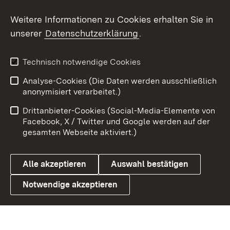
Social Wall
Weitere Informationen zu Cookies erhalten Sie in
unserer
Datenschutzerklärung
.
X / Twitter
Youtube
Technisch notwendige Cookies
Analyse-Cookies (Die Daten werden ausschließlich
Zum 
anonymisiert verarbeitet.)
Impressum
Kontakt
Drittanbieter-Cookies (Social-Media-Elemente von
Benutzungshinweise
Barrierefreiheit
Facebook, X / Twitter und Google werden auf der
gesamten Webseite aktiviert.)
Datenschutz
Cookies
Alle akzeptieren
Auswahl bestätigen
Notwendige akzeptieren
Link zum Landesportal