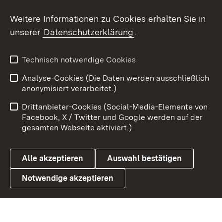
Social Wall
Weitere Informationen zu Cookies erhalten Sie in
unserer
Datenschutzerklärung
.
X / Twitter
Youtube
Technisch notwendige Cookies
Analyse-Cookies (Die Daten werden ausschließlich
Zum 
anonymisiert verarbeitet.)
Impressum
Kontakt
Drittanbieter-Cookies (Social-Media-Elemente von
Benutzungshinweise
Barrierefreiheit
Facebook, X / Twitter und Google werden auf der
gesamten Webseite aktiviert.)
Datenschutz
Cookies
Alle akzeptieren
Auswahl bestätigen
Notwendige akzeptieren
Link zum Landesportal