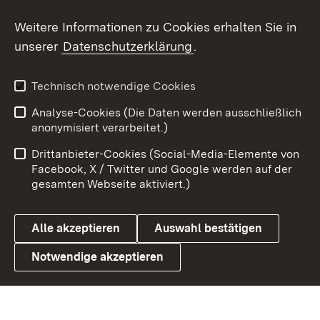
Social Wall
Weitere Informationen zu Cookies erhalten Sie in
unserer
Datenschutzerklärung
.
X / Twitter
Youtube
Technisch notwendige Cookies
Analyse-Cookies (Die Daten werden ausschließlich
Zum 
anonymisiert verarbeitet.)
Impressum
Kontakt
Drittanbieter-Cookies (Social-Media-Elemente von
Benutzungshinweise
Barrierefreiheit
Facebook, X / Twitter und Google werden auf der
gesamten Webseite aktiviert.)
Datenschutz
Cookies
Alle akzeptieren
Auswahl bestätigen
Notwendige akzeptieren
Link zum Landesportal