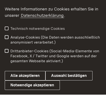
Social Wall
Weitere Informationen zu Cookies erhalten Sie in
unserer
Datenschutzerklärung
.
X / Twitter
Youtube
Technisch notwendige Cookies
Analyse-Cookies (Die Daten werden ausschließlich
Zum 
anonymisiert verarbeitet.)
Impressum
Kontakt
Drittanbieter-Cookies (Social-Media-Elemente von
Benutzungshinweise
Barrierefreiheit
Facebook, X / Twitter und Google werden auf der
gesamten Webseite aktiviert.)
Datenschutz
Cookies
Alle akzeptieren
Auswahl bestätigen
Notwendige akzeptieren
Link zum Landesportal