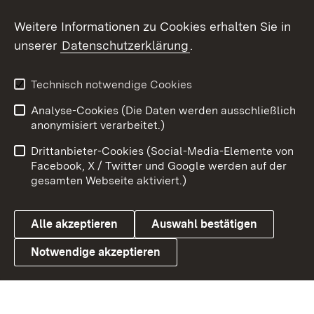
Social Wall
Weitere Informationen zu Cookies erhalten Sie in
unserer
Datenschutzerklärung
.
X / Twitter
Youtube
Technisch notwendige Cookies
Analyse-Cookies (Die Daten werden ausschließlich
Zum 
anonymisiert verarbeitet.)
Impressum
Kontakt
Drittanbieter-Cookies (Social-Media-Elemente von
Benutzungshinweise
Barrierefreiheit
Facebook, X / Twitter und Google werden auf der
gesamten Webseite aktiviert.)
Datenschutz
Cookies
Alle akzeptieren
Auswahl bestätigen
Notwendige akzeptieren
Link zum Landesportal