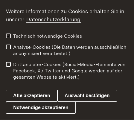
Social Wall
Weitere Informationen zu Cookies erhalten Sie in
unserer
Datenschutzerklärung
.
X / Twitter
Youtube
Technisch notwendige Cookies
Analyse-Cookies (Die Daten werden ausschließlich
Zum 
anonymisiert verarbeitet.)
Impressum
Kontakt
Drittanbieter-Cookies (Social-Media-Elemente von
Benutzungshinweise
Barrierefreiheit
Facebook, X / Twitter und Google werden auf der
gesamten Webseite aktiviert.)
Datenschutz
Cookies
Alle akzeptieren
Auswahl bestätigen
Notwendige akzeptieren
Link zum Landesportal