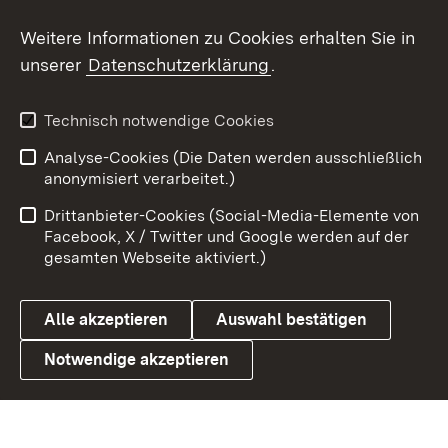
Social Wall
Weitere Informationen zu Cookies erhalten Sie in
unserer
Datenschutzerklärung
.
X / Twitter
Youtube
Technisch notwendige Cookies
Analyse-Cookies (Die Daten werden ausschließlich
Zum 
anonymisiert verarbeitet.)
Impressum
Kontakt
Drittanbieter-Cookies (Social-Media-Elemente von
Benutzungshinweise
Barrierefreiheit
Facebook, X / Twitter und Google werden auf der
gesamten Webseite aktiviert.)
Datenschutz
Cookies
Alle akzeptieren
Auswahl bestätigen
Notwendige akzeptieren
Link zum Landesportal