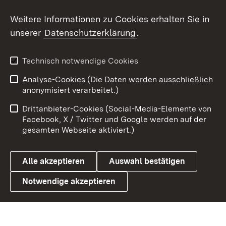
Social Wall
Weitere Informationen zu Cookies erhalten Sie in
unserer
Datenschutzerklärung
.
X / Twitter
Youtube
Technisch notwendige Cookies
Analyse-Cookies (Die Daten werden ausschließlich
Zum 
anonymisiert verarbeitet.)
Impressum
Kontakt
Drittanbieter-Cookies (Social-Media-Elemente von
Benutzungshinweise
Barrierefreiheit
Facebook, X / Twitter und Google werden auf der
gesamten Webseite aktiviert.)
Datenschutz
Cookies
Alle akzeptieren
Auswahl bestätigen
Notwendige akzeptieren
Link zum Landesportal