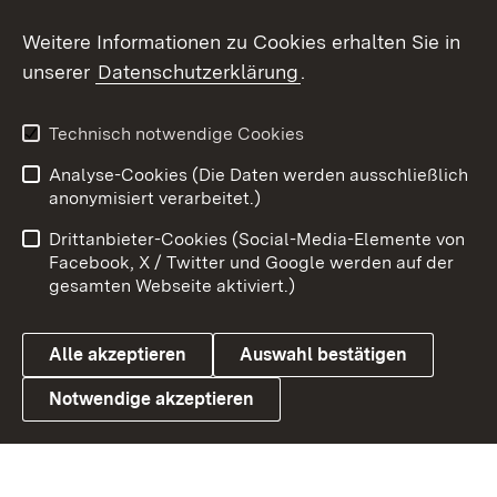
Social Wall
Weitere Informationen zu Cookies erhalten Sie in
unserer
Datenschutzerklärung
.
X / Twitter
Youtube
Technisch notwendige Cookies
Analyse-Cookies (Die Daten werden ausschließlich
Zum 
anonymisiert verarbeitet.)
Impressum
Kontakt
Drittanbieter-Cookies (Social-Media-Elemente von
Benutzungshinweise
Barrierefreiheit
Facebook, X / Twitter und Google werden auf der
gesamten Webseite aktiviert.)
Datenschutz
Cookies
Alle akzeptieren
Auswahl bestätigen
Notwendige akzeptieren
Link zum Landesportal