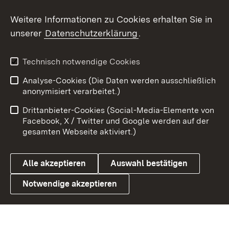
Social Wall
Weitere Informationen zu Cookies erhalten Sie in
unserer
Datenschutzerklärung
.
X / Twitter
Youtube
Technisch notwendige Cookies
Analyse-Cookies (Die Daten werden ausschließlich
Zum 
anonymisiert verarbeitet.)
Impressum
Kontakt
Drittanbieter-Cookies (Social-Media-Elemente von
Benutzungshinweise
Barrierefreiheit
Facebook, X / Twitter und Google werden auf der
gesamten Webseite aktiviert.)
Datenschutz
Cookies
Alle akzeptieren
Auswahl bestätigen
Notwendige akzeptieren
Link zum Landesportal