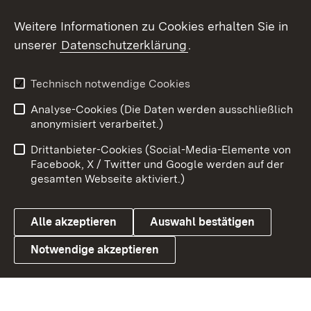
Social Wall
Weitere Informationen zu Cookies erhalten Sie in
unserer
Datenschutzerklärung
.
X / Twitter
Youtube
Technisch notwendige Cookies
Analyse-Cookies (Die Daten werden ausschließlich
Zum 
anonymisiert verarbeitet.)
Impressum
Kontakt
Drittanbieter-Cookies (Social-Media-Elemente von
Benutzungshinweise
Barrierefreiheit
Facebook, X / Twitter und Google werden auf der
gesamten Webseite aktiviert.)
Datenschutz
Cookies
Alle akzeptieren
Auswahl bestätigen
Notwendige akzeptieren
Link zum Landesportal