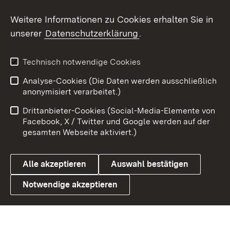
Social Wall
Weitere Informationen zu Cookies erhalten Sie in
unserer
Datenschutzerklärung
.
X / Twitter
Youtube
Technisch notwendige Cookies
Analyse-Cookies (Die Daten werden ausschließlich
Zum 
anonymisiert verarbeitet.)
Impressum
Kontakt
Drittanbieter-Cookies (Social-Media-Elemente von
Benutzungshinweise
Barrierefreiheit
Facebook, X / Twitter und Google werden auf der
gesamten Webseite aktiviert.)
Datenschutz
Cookies
Alle akzeptieren
Auswahl bestätigen
Notwendige akzeptieren
Link zum Landesportal