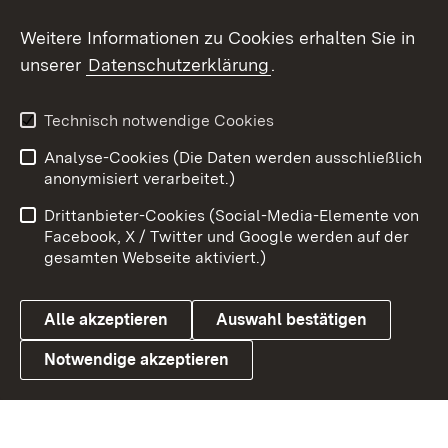
Social Wall
Weitere Informationen zu Cookies erhalten Sie in
unserer
Datenschutzerklärung
.
X / Twitter
Youtube
Technisch notwendige Cookies
Analyse-Cookies (Die Daten werden ausschließlich
Zum 
anonymisiert verarbeitet.)
Impressum
Kontakt
Drittanbieter-Cookies (Social-Media-Elemente von
Benutzungshinweise
Barrierefreiheit
Facebook, X / Twitter und Google werden auf der
gesamten Webseite aktiviert.)
Datenschutz
Cookies
Alle akzeptieren
Auswahl bestätigen
Notwendige akzeptieren
Link zum Landesportal