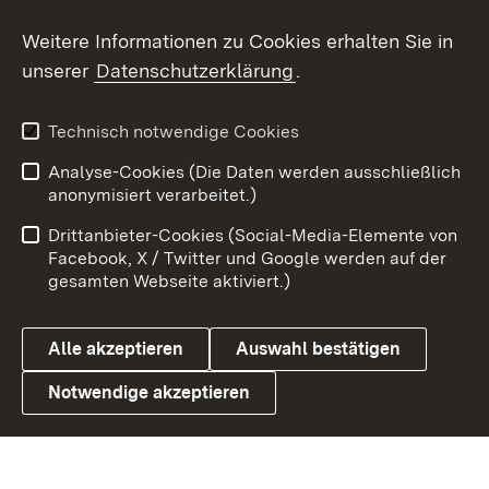
Social Wall
Weitere Informationen zu Cookies erhalten Sie in
unserer
Datenschutzerklärung
.
X / Twitter
Youtube
Technisch notwendige Cookies
Analyse-Cookies (Die Daten werden ausschließlich
Zum 
anonymisiert verarbeitet.)
Impressum
Kontakt
Drittanbieter-Cookies (Social-Media-Elemente von
Benutzungshinweise
Barrierefreiheit
Facebook, X / Twitter und Google werden auf der
gesamten Webseite aktiviert.)
Datenschutz
Cookies
Alle akzeptieren
Auswahl bestätigen
Notwendige akzeptieren
Link zum Landesportal