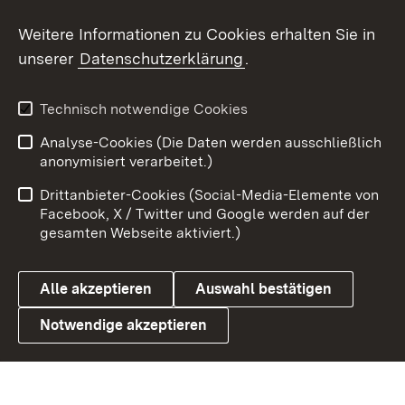
Social Wall
Weitere Informationen zu Cookies erhalten Sie in
unserer
Datenschutzerklärung
.
X / Twitter
Youtube
Technisch notwendige Cookies
Analyse-Cookies (Die Daten werden ausschließlich
Zum 
anonymisiert verarbeitet.)
Impressum
Kontakt
Drittanbieter-Cookies (Social-Media-Elemente von
Benutzungshinweise
Barrierefreiheit
Facebook, X / Twitter und Google werden auf der
gesamten Webseite aktiviert.)
Datenschutz
Cookies
Alle akzeptieren
Auswahl bestätigen
Notwendige akzeptieren
Link zum Landesportal