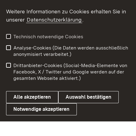
Social Wall
Weitere Informationen zu Cookies erhalten Sie in
unserer
Datenschutzerklärung
.
X / Twitter
Youtube
Technisch notwendige Cookies
Analyse-Cookies (Die Daten werden ausschließlich
Zum 
anonymisiert verarbeitet.)
Impressum
Kontakt
Drittanbieter-Cookies (Social-Media-Elemente von
Benutzungshinweise
Barrierefreiheit
Facebook, X / Twitter und Google werden auf der
gesamten Webseite aktiviert.)
Datenschutz
Cookies
Alle akzeptieren
Auswahl bestätigen
Notwendige akzeptieren
Link zum Landesportal