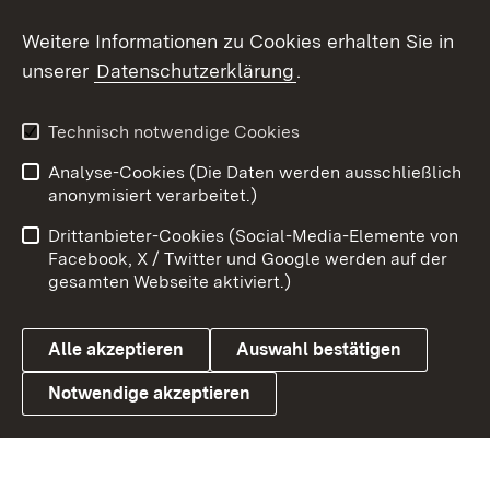
Social Wall
Weitere Informationen zu Cookies erhalten Sie in
unserer
Datenschutzerklärung
.
X / Twitter
Youtube
Technisch notwendige Cookies
Analyse-Cookies (Die Daten werden ausschließlich
Zum 
anonymisiert verarbeitet.)
Impressum
Kontakt
Drittanbieter-Cookies (Social-Media-Elemente von
Benutzungshinweise
Barrierefreiheit
Facebook, X / Twitter und Google werden auf der
gesamten Webseite aktiviert.)
Datenschutz
Cookies
Alle akzeptieren
Auswahl bestätigen
Notwendige akzeptieren
Link zum Landesportal