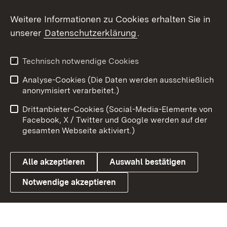
Social Wall
Weitere Informationen zu Cookies erhalten Sie in
unserer
Datenschutzerklärung
.
X / Twitter
Youtube
Technisch notwendige Cookies
Analyse-Cookies (Die Daten werden ausschließlich
Zum 
anonymisiert verarbeitet.)
Impressum
Kontakt
Drittanbieter-Cookies (Social-Media-Elemente von
Benutzungshinweise
Barrierefreiheit
Facebook, X / Twitter und Google werden auf der
gesamten Webseite aktiviert.)
Datenschutz
Cookies
Alle akzeptieren
Auswahl bestätigen
Notwendige akzeptieren
Link zum Landesportal