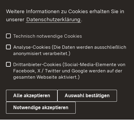
Social Wall
Weitere Informationen zu Cookies erhalten Sie in
unserer
Datenschutzerklärung
.
X / Twitter
Youtube
Technisch notwendige Cookies
Analyse-Cookies (Die Daten werden ausschließlich
Zum 
anonymisiert verarbeitet.)
Impressum
Kontakt
Drittanbieter-Cookies (Social-Media-Elemente von
Benutzungshinweise
Barrierefreiheit
Facebook, X / Twitter und Google werden auf der
gesamten Webseite aktiviert.)
Datenschutz
Cookies
Alle akzeptieren
Auswahl bestätigen
Notwendige akzeptieren
Link zum Landesportal