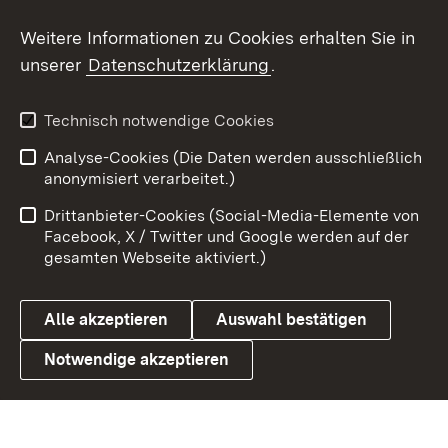
Social Wall
Weitere Informationen zu Cookies erhalten Sie in
unserer
Datenschutzerklärung
.
X / Twitter
Youtube
Technisch notwendige Cookies
Analyse-Cookies (Die Daten werden ausschließlich
Zum 
anonymisiert verarbeitet.)
Impressum
Kontakt
Drittanbieter-Cookies (Social-Media-Elemente von
Benutzungshinweise
Barrierefreiheit
Facebook, X / Twitter und Google werden auf der
gesamten Webseite aktiviert.)
Datenschutz
Cookies
Alle akzeptieren
Auswahl bestätigen
Notwendige akzeptieren
Link zum Landesportal