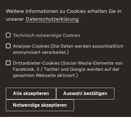
Social Wall
Weitere Informationen zu Cookies erhalten Sie in
unserer
Datenschutzerklärung
.
X / Twitter
Youtube
Technisch notwendige Cookies
Analyse-Cookies (Die Daten werden ausschließlich
Zum 
anonymisiert verarbeitet.)
Impressum
Kontakt
Drittanbieter-Cookies (Social-Media-Elemente von
Benutzungshinweise
Barrierefreiheit
Facebook, X / Twitter und Google werden auf der
gesamten Webseite aktiviert.)
Datenschutz
Cookies
Alle akzeptieren
Auswahl bestätigen
Notwendige akzeptieren
Link zum Landesportal