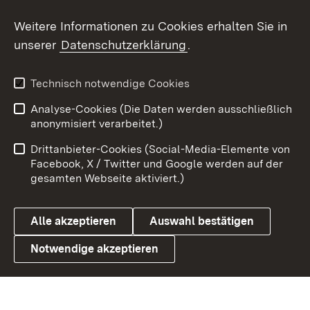
Social Wall
Weitere Informationen zu Cookies erhalten Sie in
unserer
Datenschutzerklärung
.
X / Twitter
Youtube
Technisch notwendige Cookies
Analyse-Cookies (Die Daten werden ausschließlich
Zum 
anonymisiert verarbeitet.)
Impressum
Kontakt
Drittanbieter-Cookies (Social-Media-Elemente von
Benutzungshinweise
Barrierefreiheit
Facebook, X / Twitter und Google werden auf der
gesamten Webseite aktiviert.)
Datenschutz
Cookies
Alle akzeptieren
Auswahl bestätigen
Notwendige akzeptieren
Link zum Landesportal