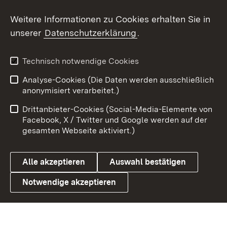
Social Wall
Weitere Informationen zu Cookies erhalten Sie in
unserer
Datenschutzerklärung
.
X / Twitter
Youtube
Technisch notwendige Cookies
Analyse-Cookies (Die Daten werden ausschließlich
Zum 
anonymisiert verarbeitet.)
Impressum
Kontakt
Drittanbieter-Cookies (Social-Media-Elemente von
Benutzungshinweise
Barrierefreiheit
Facebook, X / Twitter und Google werden auf der
gesamten Webseite aktiviert.)
Datenschutz
Cookies
Alle akzeptieren
Auswahl bestätigen
Notwendige akzeptieren
Link zum Landesportal