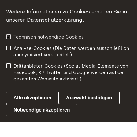
Social Wall
Weitere Informationen zu Cookies erhalten Sie in
unserer
Datenschutzerklärung
.
X / Twitter
Youtube
Technisch notwendige Cookies
Analyse-Cookies (Die Daten werden ausschließlich
Zum 
anonymisiert verarbeitet.)
Impressum
Kontakt
Drittanbieter-Cookies (Social-Media-Elemente von
Benutzungshinweise
Barrierefreiheit
Facebook, X / Twitter und Google werden auf der
gesamten Webseite aktiviert.)
Datenschutz
Cookies
Alle akzeptieren
Auswahl bestätigen
Notwendige akzeptieren
Link zum Landesportal