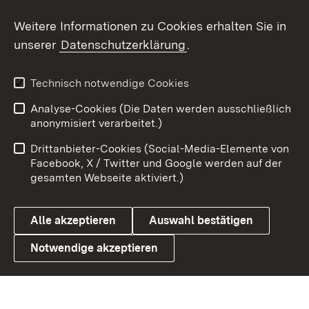
Social Wall
Weitere Informationen zu Cookies erhalten Sie in
unserer
Datenschutzerklärung
.
X / Twitter
Youtube
Technisch notwendige Cookies
Analyse-Cookies (Die Daten werden ausschließlich
Zum 
anonymisiert verarbeitet.)
Impressum
Kontakt
Drittanbieter-Cookies (Social-Media-Elemente von
Benutzungshinweise
Barrierefreiheit
Facebook, X / Twitter und Google werden auf der
gesamten Webseite aktiviert.)
Datenschutz
Cookies
Alle akzeptieren
Auswahl bestätigen
Notwendige akzeptieren
Link zum Landesportal