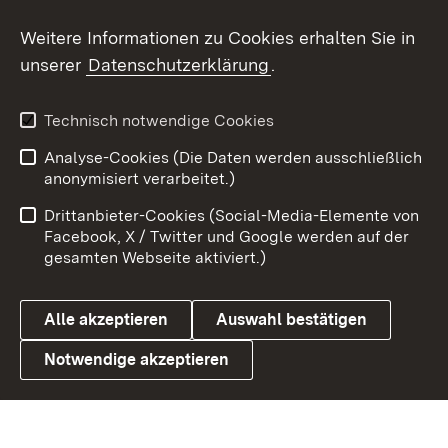
Social Wall
Weitere Informationen zu Cookies erhalten Sie in
unserer
Datenschutzerklärung
.
X / Twitter
Youtube
Technisch notwendige Cookies
Analyse-Cookies (Die Daten werden ausschließlich
Zum 
anonymisiert verarbeitet.)
Impressum
Kontakt
Drittanbieter-Cookies (Social-Media-Elemente von
Benutzungshinweise
Barrierefreiheit
Facebook, X / Twitter und Google werden auf der
gesamten Webseite aktiviert.)
Datenschutz
Cookies
Alle akzeptieren
Auswahl bestätigen
Notwendige akzeptieren
Link zum Landesportal