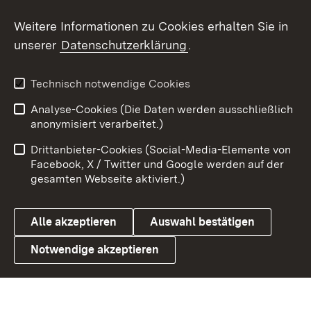
Social Wall
Weitere Informationen zu Cookies erhalten Sie in
unserer
Datenschutzerklärung
.
X / Twitter
Youtube
Technisch notwendige Cookies
Analyse-Cookies (Die Daten werden ausschließlich
Zum 
anonymisiert verarbeitet.)
Impressum
Kontakt
Drittanbieter-Cookies (Social-Media-Elemente von
Benutzungshinweise
Barrierefreiheit
Facebook, X / Twitter und Google werden auf der
gesamten Webseite aktiviert.)
Datenschutz
Cookies
Alle akzeptieren
Auswahl bestätigen
Notwendige akzeptieren
Link zum Landesportal