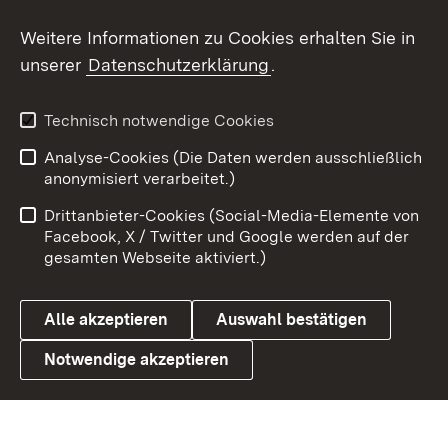
Social Wall
Weitere Informationen zu Cookies erhalten Sie in
unserer
Datenschutzerklärung
.
X / Twitter
Youtube
Technisch notwendige Cookies
Analyse-Cookies (Die Daten werden ausschließlich
Zum 
anonymisiert verarbeitet.)
Impressum
Kontakt
Drittanbieter-Cookies (Social-Media-Elemente von
Benutzungshinweise
Barrierefreiheit
Facebook, X / Twitter und Google werden auf der
gesamten Webseite aktiviert.)
Datenschutz
Cookies
Alle akzeptieren
Auswahl bestätigen
Notwendige akzeptieren
Link zum Landesportal