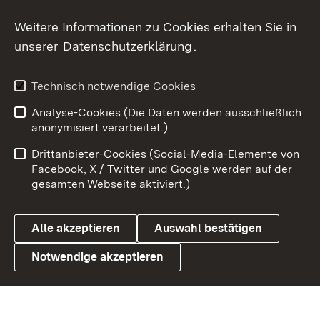
Social Wall
Weitere Informationen zu Cookies erhalten Sie in
unserer
Datenschutzerklärung
.
X / Twitter
Youtube
Technisch notwendige Cookies
Analyse-Cookies (Die Daten werden ausschließlich
Zum 
anonymisiert verarbeitet.)
Impressum
Kontakt
Drittanbieter-Cookies (Social-Media-Elemente von
Benutzungshinweise
Barrierefreiheit
Facebook, X / Twitter und Google werden auf der
gesamten Webseite aktiviert.)
Datenschutz
Cookies
Alle akzeptieren
Auswahl bestätigen
Notwendige akzeptieren
Link zum Landesportal