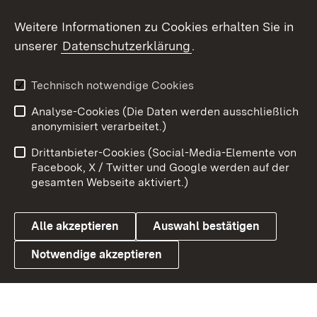
Social Wall
Weitere Informationen zu Cookies erhalten Sie in
unserer
Datenschutzerklärung
.
X / Twitter
Youtube
Technisch notwendige Cookies
Analyse-Cookies (Die Daten werden ausschließlich
Zum 
anonymisiert verarbeitet.)
Impressum
Kontakt
Drittanbieter-Cookies (Social-Media-Elemente von
Benutzungshinweise
Barrierefreiheit
Facebook, X / Twitter und Google werden auf der
gesamten Webseite aktiviert.)
Datenschutz
Cookies
Alle akzeptieren
Auswahl bestätigen
Notwendige akzeptieren
Link zum Landesportal