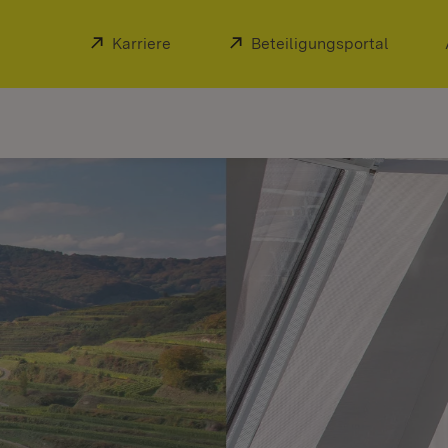
Extern:
Karriere
(Öffnet in neuem Fenster)
Extern:
Beteiligungsportal
(Öffnet