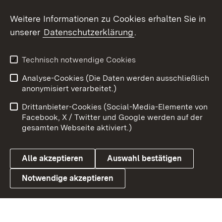
Social Wall
Weitere Informationen zu Cookies erhalten Sie in
unserer
Datenschutzerklärung
.
X / Twitter
Youtube
Technisch notwendige Cookies
Analyse-Cookies (Die Daten werden ausschließlich
Zum 
anonymisiert verarbeitet.)
Impressum
Kontakt
Drittanbieter-Cookies (Social-Media-Elemente von
Benutzungshinweise
Barrierefreiheit
Facebook, X / Twitter und Google werden auf der
gesamten Webseite aktiviert.)
Datenschutz
Cookies
Alle akzeptieren
Auswahl bestätigen
Notwendige akzeptieren
Link zum Landesportal