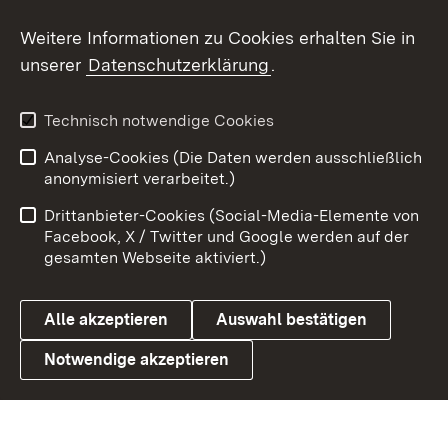
Social Wall
Weitere Informationen zu Cookies erhalten Sie in
unserer
Datenschutzerklärung
.
X / Twitter
Youtube
Technisch notwendige Cookies
Analyse-Cookies (Die Daten werden ausschließlich
Zum 
anonymisiert verarbeitet.)
Impressum
Kontakt
Drittanbieter-Cookies (Social-Media-Elemente von
Benutzungshinweise
Barrierefreiheit
Facebook, X / Twitter und Google werden auf der
gesamten Webseite aktiviert.)
Datenschutz
Cookies
Alle akzeptieren
Auswahl bestätigen
Notwendige akzeptieren
Link zum Landesportal