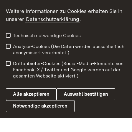
Social Wall
Weitere Informationen zu Cookies erhalten Sie in
unserer
Datenschutzerklärung
.
X / Twitter
Youtube
Technisch notwendige Cookies
Analyse-Cookies (Die Daten werden ausschließlich
Zum 
anonymisiert verarbeitet.)
Impressum
Kontakt
Drittanbieter-Cookies (Social-Media-Elemente von
Benutzungshinweise
Barrierefreiheit
Facebook, X / Twitter und Google werden auf der
gesamten Webseite aktiviert.)
Datenschutz
Cookies
Alle akzeptieren
Auswahl bestätigen
Notwendige akzeptieren
Link zum Landesportal