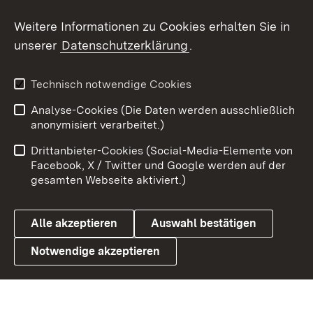
Social Wall
Weitere Informationen zu Cookies erhalten Sie in
unserer
Datenschutzerklärung
.
X / Twitter
Youtube
Technisch notwendige Cookies
Analyse-Cookies (Die Daten werden ausschließlich
Zum 
anonymisiert verarbeitet.)
Impressum
Kontakt
Drittanbieter-Cookies (Social-Media-Elemente von
Benutzungshinweise
Barrierefreiheit
Facebook, X / Twitter und Google werden auf der
gesamten Webseite aktiviert.)
Datenschutz
Cookies
Alle akzeptieren
Auswahl bestätigen
Notwendige akzeptieren
Link zum Landesportal