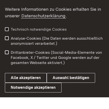
Social Wall
Weitere Informationen zu Cookies erhalten Sie in
unserer
Datenschutzerklärung
.
X / Twitter
Youtube
Technisch notwendige Cookies
Analyse-Cookies (Die Daten werden ausschließlich
Zum 
anonymisiert verarbeitet.)
Impressum
Kontakt
Drittanbieter-Cookies (Social-Media-Elemente von
Benutzungshinweise
Barrierefreiheit
Facebook, X / Twitter und Google werden auf der
gesamten Webseite aktiviert.)
Datenschutz
Cookies
Alle akzeptieren
Auswahl bestätigen
Notwendige akzeptieren
Link zum Landesportal