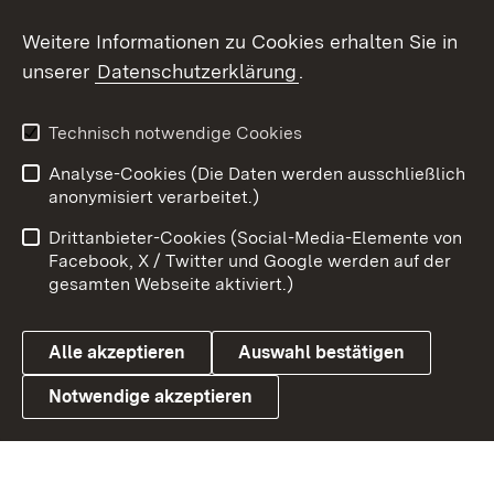
Social Wall
Weitere Informationen zu Cookies erhalten Sie in
unserer
Datenschutzerklärung
.
X / Twitter
Youtube
Technisch notwendige Cookies
Analyse-Cookies (Die Daten werden ausschließlich
Zum 
anonymisiert verarbeitet.)
Impressum
Kontakt
Drittanbieter-Cookies (Social-Media-Elemente von
Benutzungshinweise
Barrierefreiheit
Facebook, X / Twitter und Google werden auf der
gesamten Webseite aktiviert.)
Datenschutz
Cookies
Alle akzeptieren
Auswahl bestätigen
Notwendige akzeptieren
Link zum Landesportal