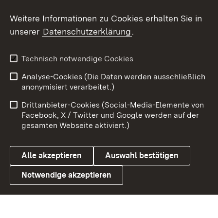
Social Wall
Weitere Informationen zu Cookies erhalten Sie in
unserer
Datenschutzerklärung
.
X / Twitter
Youtube
Technisch notwendige Cookies
Analyse-Cookies (Die Daten werden ausschließlich
Zum 
anonymisiert verarbeitet.)
Impressum
Kontakt
Drittanbieter-Cookies (Social-Media-Elemente von
Benutzungshinweise
Barrierefreiheit
Facebook, X / Twitter und Google werden auf der
gesamten Webseite aktiviert.)
Datenschutz
Cookies
Alle akzeptieren
Auswahl bestätigen
Notwendige akzeptieren
Link zum Landesportal