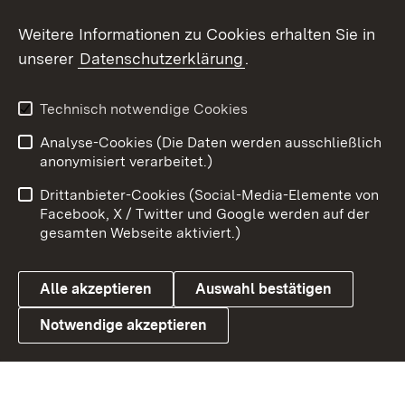
Social Wall
Weitere Informationen zu Cookies erhalten Sie in
unserer
Datenschutzerklärung
.
X / Twitter
Youtube
Technisch notwendige Cookies
Analyse-Cookies (Die Daten werden ausschließlich
Zum 
anonymisiert verarbeitet.)
Impressum
Kontakt
Drittanbieter-Cookies (Social-Media-Elemente von
Benutzungshinweise
Barrierefreiheit
Facebook, X / Twitter und Google werden auf der
gesamten Webseite aktiviert.)
Datenschutz
Cookies
Alle akzeptieren
Auswahl bestätigen
Notwendige akzeptieren
Link zum Landesportal