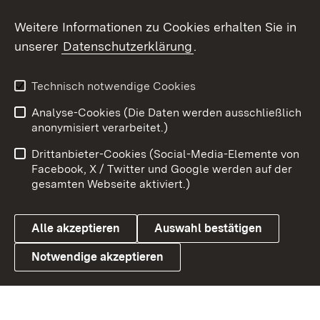
Social Wall
Weitere Informationen zu Cookies erhalten Sie in
unserer
Datenschutzerklärung
.
X / Twitter
Youtube
Technisch notwendige Cookies
Analyse-Cookies (Die Daten werden ausschließlich
Zum 
anonymisiert verarbeitet.)
Impressum
Kontakt
Drittanbieter-Cookies (Social-Media-Elemente von
Benutzungshinweise
Barrierefreiheit
Facebook, X / Twitter und Google werden auf der
gesamten Webseite aktiviert.)
Datenschutz
Cookies
Alle akzeptieren
Auswahl bestätigen
Notwendige akzeptieren
Link zum Landesportal