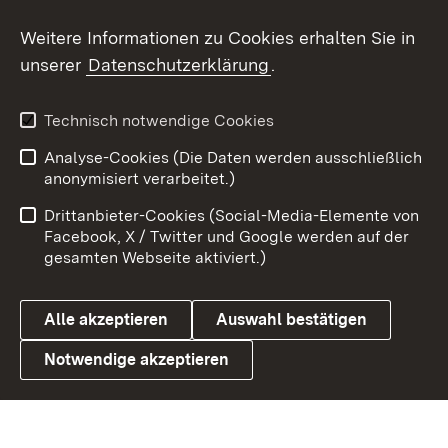
Social Wall
Weitere Informationen zu Cookies erhalten Sie in
unserer
Datenschutzerklärung
.
X / Twitter
Youtube
Technisch notwendige Cookies
Analyse-Cookies (Die Daten werden ausschließlich
Zum 
anonymisiert verarbeitet.)
Impressum
Kontakt
Drittanbieter-Cookies (Social-Media-Elemente von
Benutzungshinweise
Barrierefreiheit
Facebook, X / Twitter und Google werden auf der
gesamten Webseite aktiviert.)
Datenschutz
Cookies
Alle akzeptieren
Auswahl bestätigen
Notwendige akzeptieren
Link zum Landesportal